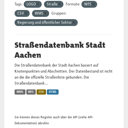
Tags:
LOGO
Straße
Formate:
WFS
CSV
WMS
Gruppen:
Regierung und öffentlicher Sektor
Straßendatenbank Stadt
Aachen
Die Straßendatenbank der Stadt Aachen basiert auf
Knotenpunkten und Abschnitten. Der Datenbestand ist nicht
an die die offizielle Straßenliste gebunden. Die
Straßendatenbank...
WMS
WFS
CSV
HTML
Sie können dieses Register auch über die
API
(siehe
API-
Dokumentation
) abrufen.