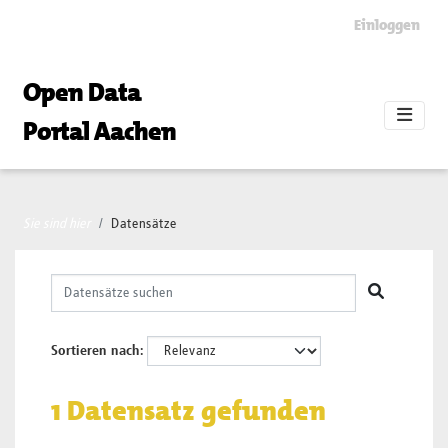
Skip to main content
Einloggen
Open Data
Portal Aachen
Sie sind hier
Datensätze
Sortieren nach
1 Datensatz gefunden