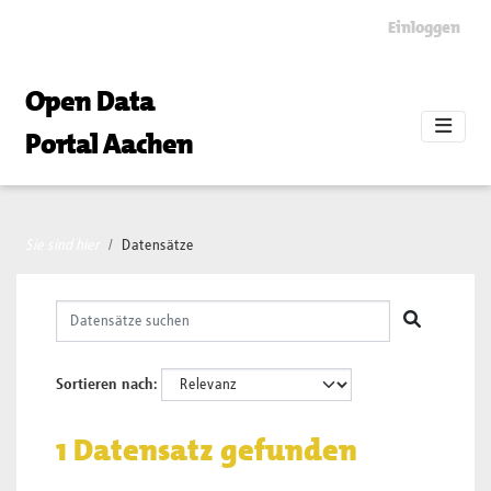
Skip to main content
Einloggen
Open Data
Portal Aachen
Sie sind hier
Datensätze
Sortieren nach
1 Datensatz gefunden