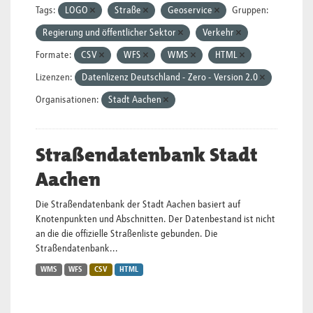
Tags:
LOGO
Straße
Geoservice
Gruppen:
Regierung und öffentlicher Sektor
Verkehr
Formate:
CSV
WFS
WMS
HTML
Lizenzen:
Datenlizenz Deutschland - Zero - Version 2.0
Organisationen:
Stadt Aachen
Straßendatenbank Stadt
Aachen
Die Straßendatenbank der Stadt Aachen basiert auf
Knotenpunkten und Abschnitten. Der Datenbestand ist nicht
an die die offizielle Straßenliste gebunden. Die
Straßendatenbank...
WMS
WFS
CSV
HTML