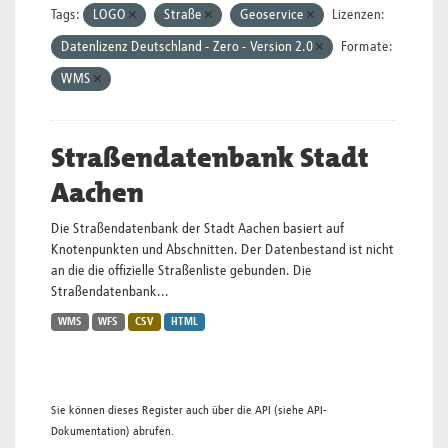
Tags:
LOGO
Straße
Geoservice
Lizenzen:
Datenlizenz Deutschland - Zero - Version 2.0
Formate:
WMS
Straßendatenbank Stadt
Aachen
Die Straßendatenbank der Stadt Aachen basiert auf
Knotenpunkten und Abschnitten. Der Datenbestand ist nicht
an die die offizielle Straßenliste gebunden. Die
Straßendatenbank...
WMS
WFS
CSV
HTML
Sie können dieses Register auch über die
API
(siehe
API-
Dokumentation
) abrufen.