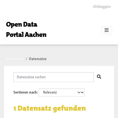
Skip to main content
Einloggen
Open Data
Portal Aachen
Sie sind hier
Datensätze
Sortieren nach
1 Datensatz gefunden