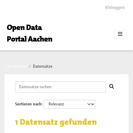
Skip to main content
Einloggen
Open Data
Portal Aachen
Sie sind hier
Datensätze
Sortieren nach
1 Datensatz gefunden