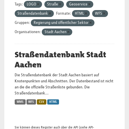
Tags:
LOGO
Straße
Geoservice
Straßendatenbank
Formate:
HTML
WFS
Gruppen:
Regierung und öffentlicher Sektor
Organisationen:
Stadt Aachen
Straßendatenbank Stadt
Aachen
Die Straßendatenbank der Stadt Aachen basiert auf
Knotenpunkten und Abschnitten. Der Datenbestand ist nicht
an die die offizielle Straßenliste gebunden. Die
Straßendatenbank...
WMS
WFS
CSV
HTML
Sie können dieses Register auch über die
API
(siehe
API-