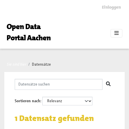
Skip to main content
Einloggen
Open Data
Portal Aachen
Sie sind hier
Datensätze
Sortieren nach
1 Datensatz gefunden