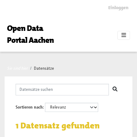
Skip to main content
Einloggen
Open Data
Portal Aachen
Sie sind hier
Datensätze
Sortieren nach
1 Datensatz gefunden