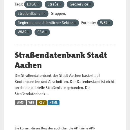
Tags:
LOGO
Straße
Geoservice
Straßenflächen
Gruppen:
Regierung und öffentlicher Sektor
Formate:
WFS
WMS
CSV
Straßendatenbank Stadt
Aachen
Die Straßendatenbank der Stadt Aachen basiert auf
Knotenpunkten und Abschnitten. Der Datenbestand ist nicht
an die die offizielle Straßenliste gebunden. Die
Straßendatenbank...
WMS
WFS
CSV
HTML
Sie können dieses Register auch über die
API
(siehe
API-