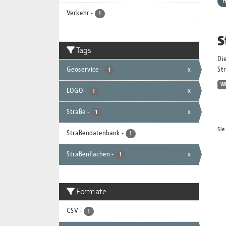
Verkehr
-
1
S
Tags
Die
Geoservice
-
x
St
1
W
LOGO
-
x
1
Straße
-
x
1
Sie
Straßendatenbank
-
1
Straßenflächen
-
x
1
Formate
CSV
-
1