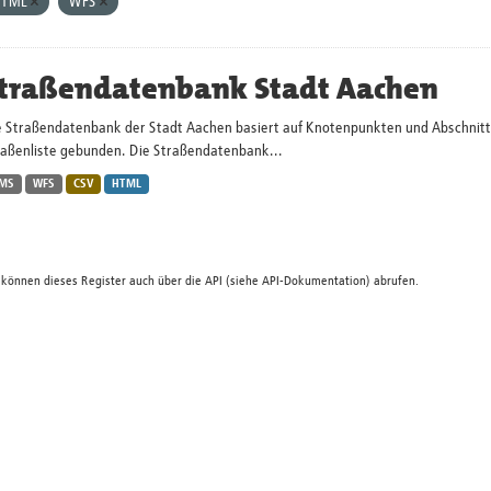
HTML
WFS
traßendatenbank Stadt Aachen
 Straßendatenbank der Stadt Aachen basiert auf Knotenpunkten und Abschnitten.
raßenliste gebunden. Die Straßendatenbank...
MS
WFS
CSV
HTML
 können dieses Register auch über die
API
(siehe
API-Dokumentation
) abrufen.