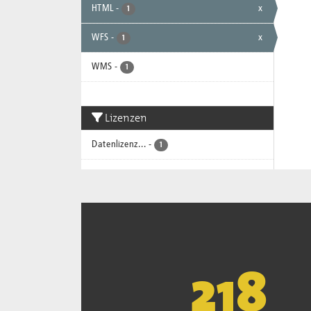
HTML
-
x
1
WFS
-
x
1
WMS
-
1
Lizenzen
Datenlizenz...
-
1
221