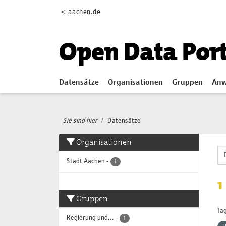
Skip to main content
< aachen.de
Open Data Por
Datensätze
Organisationen
Gruppen
Anw
Sie sind hier
Datensätze
Organisationen
Stadt Aachen
-
1
1
Gruppen
Tag
Regierung und...
-
1