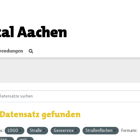
tal Aachen
endungen
 Datensatz gefunden
s:
LOGO
Straße
Geoservice
Straßenflächen
Formate: