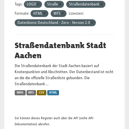
Tags:
LOGO
Straße
Straßendatenbank
Formate:
HTML
WFS
Lizenzen:
Datenlizenz Deutschland - Zero - Version 2.0
Straßendatenbank Stadt
Aachen
Die Straßendatenbank der Stadt Aachen basiert auf
Knotenpunkten und Abschnitten. Der Datenbestand ist nicht
an die die offizielle Straßenliste gebunden. Die
Straßendatenbank...
WMS
WFS
CSV
HTML
Sie können dieses Register auch über die
API
(siehe
API-
Dokumentation
) abrufen.