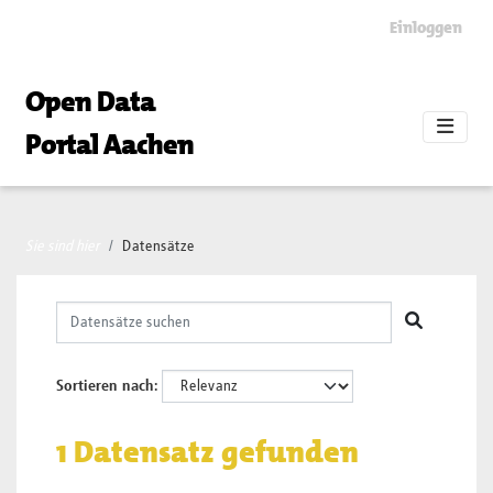
Skip to main content
Einloggen
Open Data
Portal Aachen
Sie sind hier
Datensätze
Sortieren nach
1 Datensatz gefunden