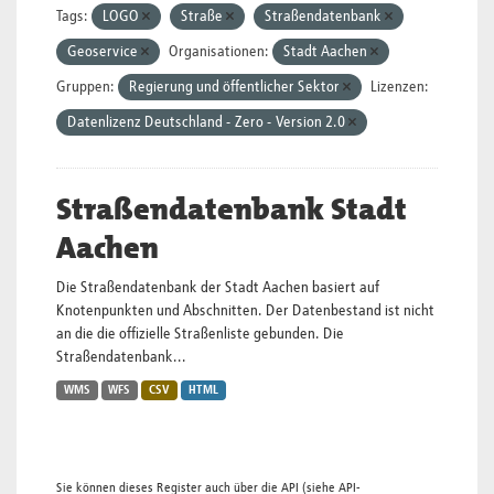
Tags:
LOGO
Straße
Straßendatenbank
Geoservice
Organisationen:
Stadt Aachen
Gruppen:
Regierung und öffentlicher Sektor
Lizenzen:
Datenlizenz Deutschland - Zero - Version 2.0
Straßendatenbank Stadt
Aachen
Die Straßendatenbank der Stadt Aachen basiert auf
Knotenpunkten und Abschnitten. Der Datenbestand ist nicht
an die die offizielle Straßenliste gebunden. Die
Straßendatenbank...
WMS
WFS
CSV
HTML
Sie können dieses Register auch über die
API
(siehe
API-