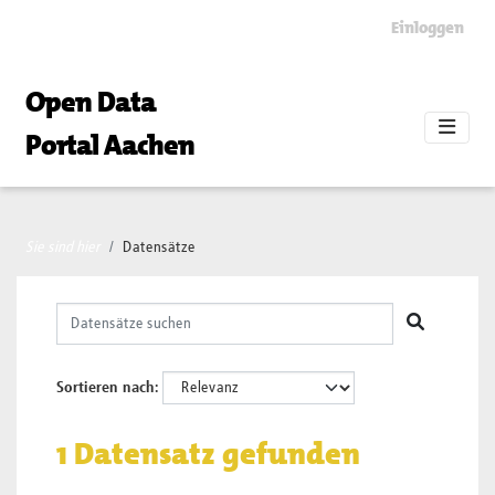
Skip to main content
Einloggen
Open Data
Portal Aachen
Sie sind hier
Datensätze
Sortieren nach
1 Datensatz gefunden