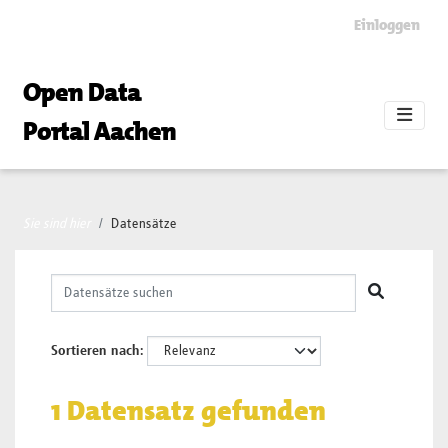
Skip to main content
Einloggen
Open Data
Portal Aachen
Sie sind hier
Datensätze
Sortieren nach
1 Datensatz gefunden