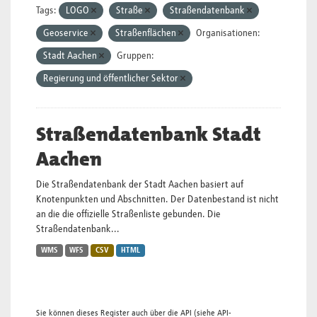
Tags:
LOGO
Straße
Straßendatenbank
Geoservice
Straßenflächen
Organisationen:
Stadt Aachen
Gruppen:
Regierung und öffentlicher Sektor
Straßendatenbank Stadt
Aachen
Die Straßendatenbank der Stadt Aachen basiert auf
Knotenpunkten und Abschnitten. Der Datenbestand ist nicht
an die die offizielle Straßenliste gebunden. Die
Straßendatenbank...
WMS
WFS
CSV
HTML
Sie können dieses Register auch über die
API
(siehe
API-