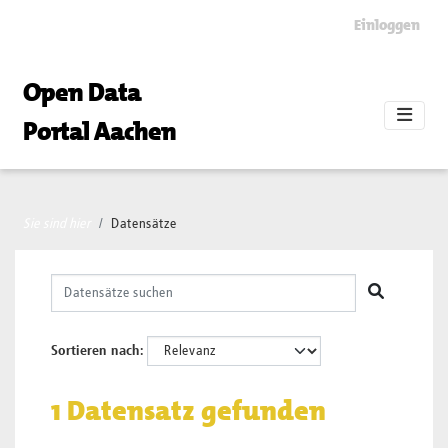
Skip to main content
Einloggen
Open Data
Portal Aachen
Sie sind hier
Datensätze
Sortieren nach
1 Datensatz gefunden