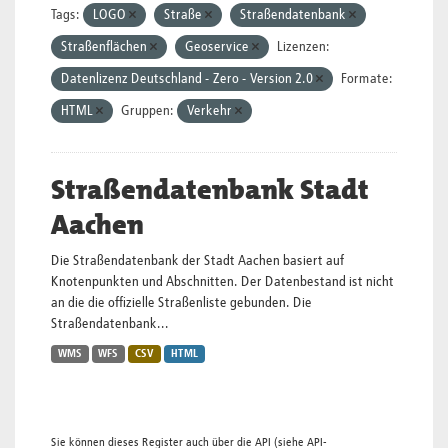
Tags:
LOGO
Straße
Straßendatenbank
Straßenflächen
Geoservice
Lizenzen:
Datenlizenz Deutschland - Zero - Version 2.0
Formate:
HTML
Gruppen:
Verkehr
Straßendatenbank Stadt
Aachen
Die Straßendatenbank der Stadt Aachen basiert auf
Knotenpunkten und Abschnitten. Der Datenbestand ist nicht
an die die offizielle Straßenliste gebunden. Die
Straßendatenbank...
WMS
WFS
CSV
HTML
Sie können dieses Register auch über die
API
(siehe
API-