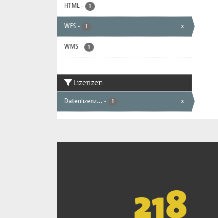
HTML
-
1
WFS
-
x
1
WMS
-
1
Lizenzen
Datenlizenz...
-
x
1
221