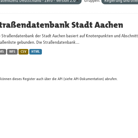
atenlizenz Deutschland - Zero - Version 2.0
Gruppen:
Regierung und öffe
traßendatenbank Stadt Aachen
 Straßendatenbank der Stadt Aachen basiert auf Knotenpunkten und Abschnitten.
raßenliste gebunden. Die Straßendatenbank...
MS
WFS
CSV
HTML
 können dieses Register auch über die
API
(siehe
API-Dokumentation
) abrufen.