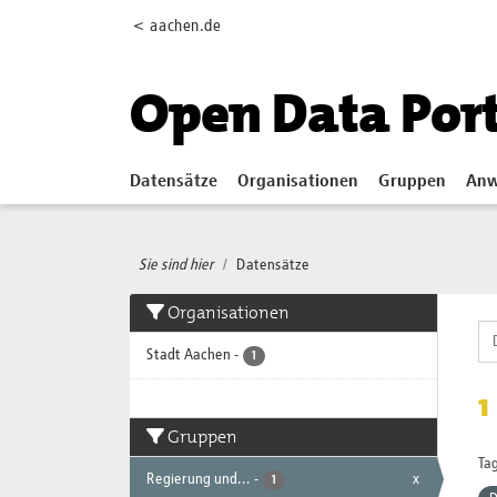
Skip to main content
< aachen.de
Open Data Por
Datensätze
Organisationen
Gruppen
Anw
Sie sind hier
Datensätze
Organisationen
Stadt Aachen
-
1
1
Gruppen
Tag
Regierung und...
-
x
1