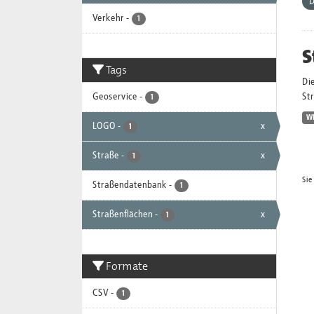
D
Verkehr
-
1
S
Tags
Die
Geoservice
-
St
1
W
LOGO
-
x
1
Straße
-
x
1
Sie
Straßendatenbank
-
1
Straßenflächen
-
x
1
Formate
CSV
-
1