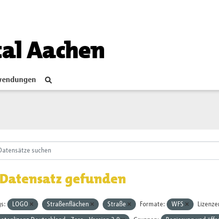
tal Aachen
endungen
 Datensatz gefunden
s:
LOGO
Straßenflächen
Straße
Formate:
WFS
Lizenze