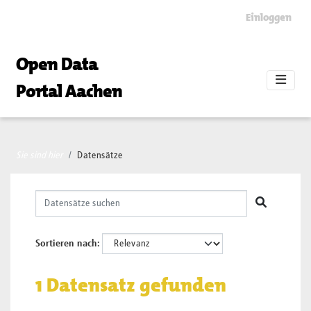
Skip to main content
Einloggen
Open Data
Portal Aachen
Sie sind hier
Datensätze
Sortieren nach
1 Datensatz gefunden