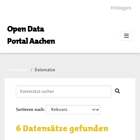
Skip to main content
Einloggen
Open Data
Portal Aachen
Sie sind hier
Datensätze
Sortieren nach
6 Datensätze gefunden