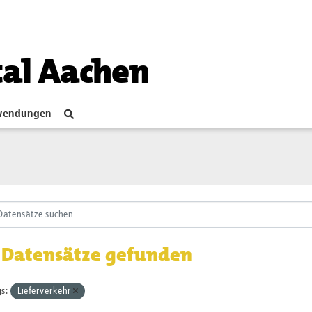
tal Aachen
endungen
 Datensätze gefunden
s:
Lieferverkehr