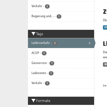
Verkehr
-
2
Z
Regierung und...
-
1
Üb
H
Tags
L
Lieferverkehr
-
x
2
Di
ACUP
-
1
wie
Geoservice
-
1
W
Ladezonen
-
1
Verkehr
-
1
Sie
Formate