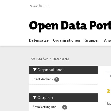
Skip to main content
< aachen.de
Open Data Por
Datensätze
Organisationen
Gruppen
Anw
Sie sind hier
Datensätze
Organisationen
Stadt Aachen
-
2
2
Gruppen
Tag
Bevölkerung und...
-
2