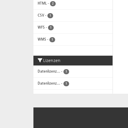
HTML
-
2
CSV
-
1
WFS
-
1
WMS
-
1
Lizenzen
Datenlizenz...
-
1
Datenlizenz...
-
1