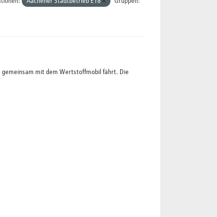
tionen:
Aachener Stadtbetrieb E18
Gruppen:
l gemeinsam mit dem Wertstoffmobil fährt. Die