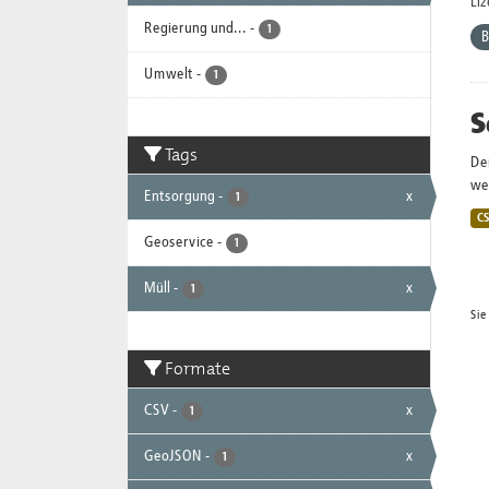
Li
Regierung und...
-
1
B
Umwelt
-
1
S
Tags
De
wei
Entsorgung
-
x
1
C
Geoservice
-
1
Müll
-
x
1
Sie
Formate
CSV
-
x
1
GeoJSON
-
x
1