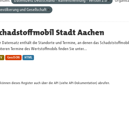
zenzen:
Datenlizenz Deutschland - Namensnennung - Version 2.0
Organisa
evölkerung und Gesellschaft
chadstoffmobil Stadt Aachen
r Datensatz enthält die Standorte und Termine, an denen das Schadststoffmobi
teren Termine des Wertstoffmobils finden Sie unter...
SV
GeoJSON
HTML
 können dieses Register auch über die
API
(siehe
API-Dokumentation
) abrufen.