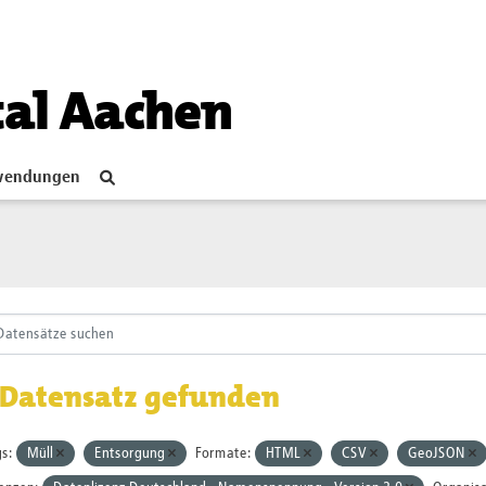
tal Aachen
endungen
 Datensatz gefunden
s:
Müll
Entsorgung
Formate:
HTML
CSV
GeoJSON