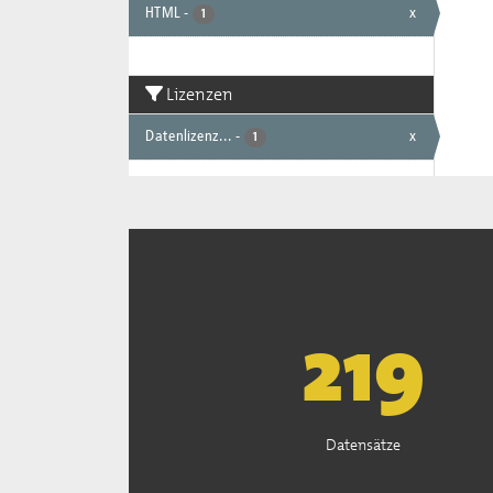
HTML
-
x
1
Lizenzen
Datenlizenz...
-
x
1
222
Datensätze