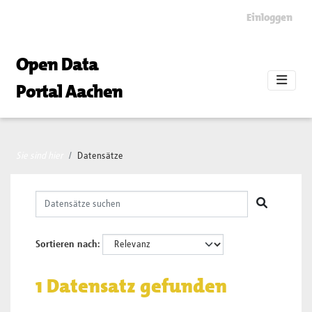
Skip to main content
Einloggen
Open Data
Portal Aachen
Sie sind hier
Datensätze
Sortieren nach
1 Datensatz gefunden