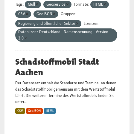
Tags:
Müll
Geoservice
Formate:
HTML
CSV
GeoJSON
Gruppen:
Regierung und öffentlicher Sektor
Lizenzen:
Datenlizenz Deutschland - Namensnennung - Version
2.0
Schadstoffmobil Stadt
Aachen
Der Datensatz enthält die Standorte und Termine, an denen
das Schadststoffmobil gemeinsam mit dem Wertstoffmobil
fährt. Die weiteren Termine des Wertstoffmobils finden Sie
unter...
CSV
GeoJSON
HTML