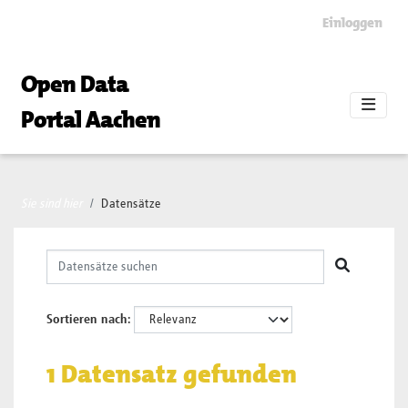
Skip to main content
Einloggen
Open Data
Portal Aachen
Sie sind hier
Datensätze
Sortieren nach
1 Datensatz gefunden