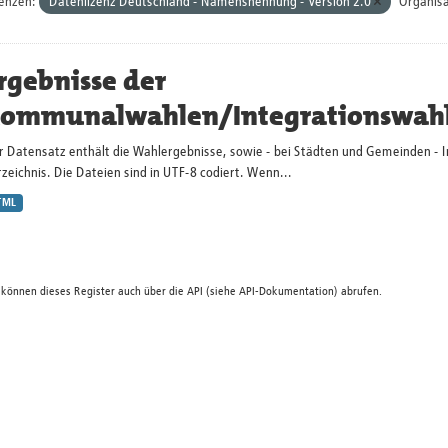
zenzen:
Datenlizenz Deutschland - Namensnennung - Version 2.0
Organisa
rgebnisse der
ommunalwahlen/Integrationswah
r Datensatz enthält die Wahlergebnisse, sowie - bei Städten und Gemeinden - 
zeichnis. Die Dateien sind in UTF-8 codiert. Wenn...
TML
 können dieses Register auch über die
API
(siehe
API-Dokumentation
) abrufen.