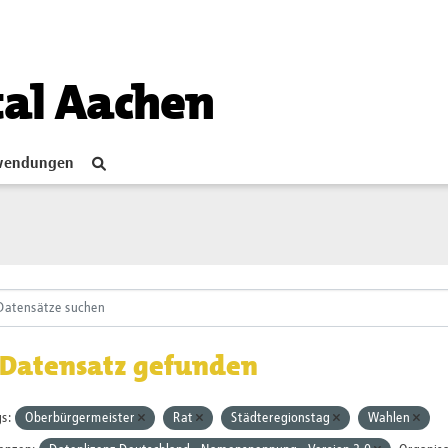
tal Aachen
endungen
 Datensatz gefunden
s:
Oberbürgermeister
Rat
Städteregionstag
Wahlen