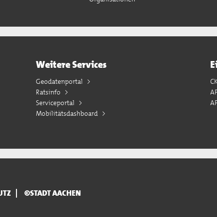
Weitere Services
E
Geodatenportal
C
Ratsinfo
A
Serviceportal
AP
Mobilitätsdashboard
UTZ
©STADT AACHEN