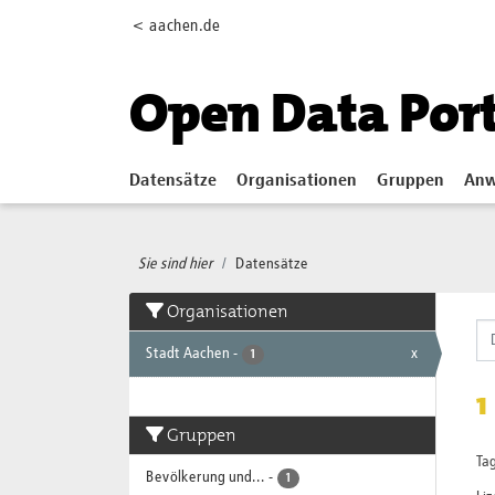
Skip to main content
< aachen.de
Open Data Por
Datensätze
Organisationen
Gruppen
Anw
Sie sind hier
Datensätze
Organisationen
Stadt Aachen
-
x
1
1
Gruppen
Tag
Bevölkerung und...
-
1