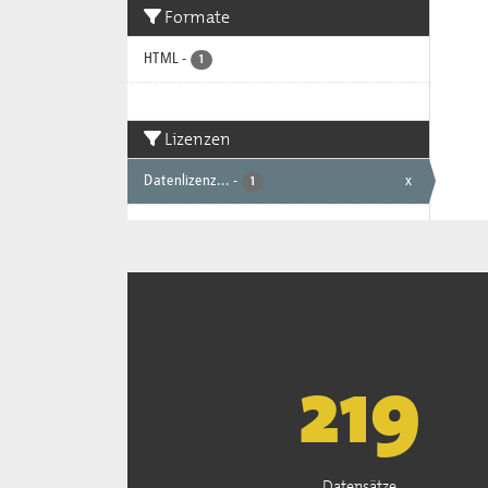
Formate
HTML
-
1
Lizenzen
Datenlizenz...
-
x
1
222
Datensätze