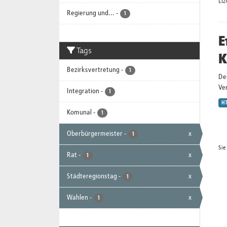
Li
Regierung und...
-
1
E
Tags
K
Bezirksvertretung
-
1
De
Ver
Integration
-
1
H
Komunal
-
1
Oberbürgermeister
-
x
1
Sie
Rat
-
x
1
Städteregionstag
-
x
1
Wahlen
-
x
1