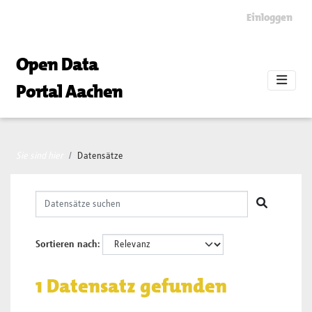
Skip to main content
Einloggen
Open Data
Portal Aachen
Sie sind hier
Datensätze
Sortieren nach
1 Datensatz gefunden