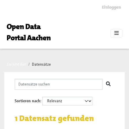
Skip to main content
Einloggen
Open Data
Portal Aachen
Sie sind hier
Datensätze
Sortieren nach
1 Datensatz gefunden