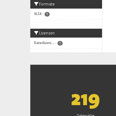
Formate
XLSX
-
1
Lizenzen
Datenlizenz...
-
1
222
Datensätze