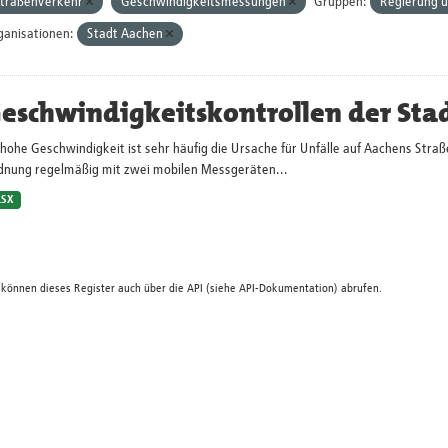
traßenverkehr
Geschwindigkeitsmessungen
Gruppen:
Regierung u
ganisationen:
Stadt Aachen
eschwindigkeitskontrollen der Sta
hohe Geschwindigkeit ist sehr häufig die Ursache für Unfälle auf Aachens Straß
dnung regelmäßig mit zwei mobilen Messgeräten...
LSX
 können dieses Register auch über die
API
(siehe
API-Dokumentation
) abrufen.