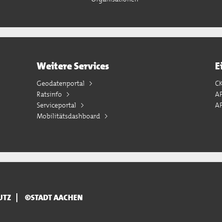
Weitere Services
E
Geodatenportal
C
Ratsinfo
A
Serviceportal
AP
Mobilitätsdashboard
UTZ
©STADT AACHEN