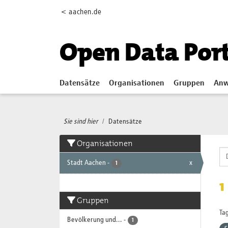
Skip to main content
< aachen.de
Open Data Por
Datensätze
Organisationen
Gruppen
Anw
Sie sind hier
Datensätze
Organisationen
Stadt Aachen
-
x
1
1
Gruppen
Tag
Bevölkerung und...
-
1