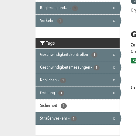
S
Regierung und...
-
x
1
Or
Verkehr
-
x
1
G
Tags
Zu 
Or
Geschwindigkeitskontrollen
-
x
1
X
Geschwindigkeitsmessungen
-
x
1
Knöllchen
-
x
1
Sie
Ordnung
-
x
1
Sicherheit
-
1
Straßenverkehr
-
x
1