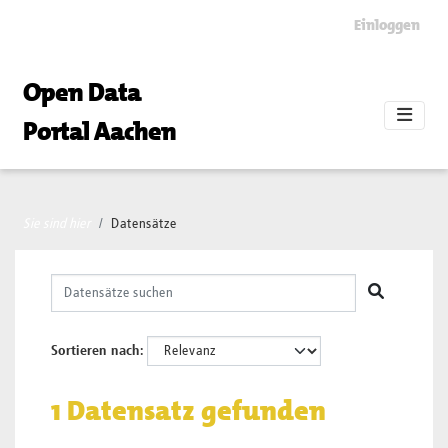
Skip to main content
Einloggen
Open Data
Portal Aachen
Sie sind hier
Datensätze
Sortieren nach
1 Datensatz gefunden