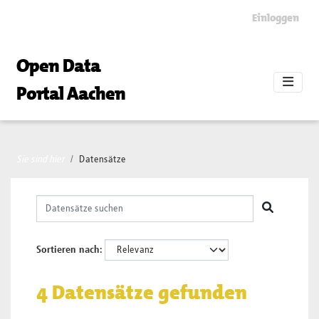
Skip to main content
Einloggen
Open Data
Portal Aachen
Sie sind hier
Datensätze
Sortieren nach
4 Datensätze gefunden