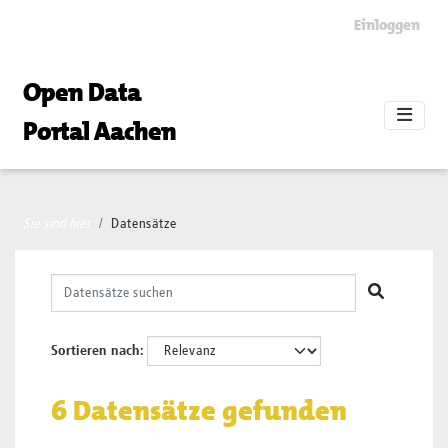
Skip to main content
Einloggen
Open Data
Portal Aachen
Sie sind hier
Datensätze
Sortieren nach
6 Datensätze gefunden