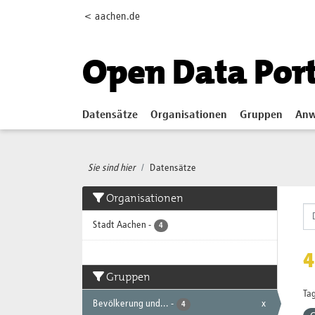
Skip to main content
< aachen.de
Open Data Por
Datensätze
Organisationen
Gruppen
Anw
Sie sind hier
Datensätze
Organisationen
Stadt Aachen
-
4
4
Gruppen
Tag
Bevölkerung und...
-
x
4