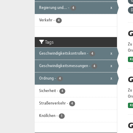
G
Regierung und...
-
x
4
D
Verkehr
-
4
G
Tags
Zu 
Or
Geschwindigkeitskontrollen
-
x
4
X
Geschwindigkeitsmessungen
-
x
4
G
Ordnung
-
x
4
Zu 
Sicherheit
-
4
Or
Straßenverkehr
-
4
X
Knöllchen
-
1
G