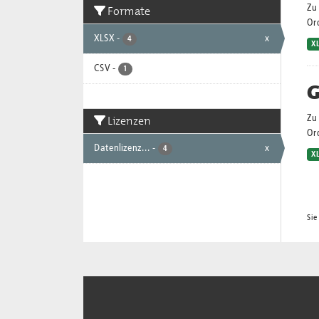
Zu 
Formate
Or
XLSX
-
x
4
X
CSV
-
1
G
Lizenzen
Zu 
Or
Datenlizenz...
-
x
4
X
Sie