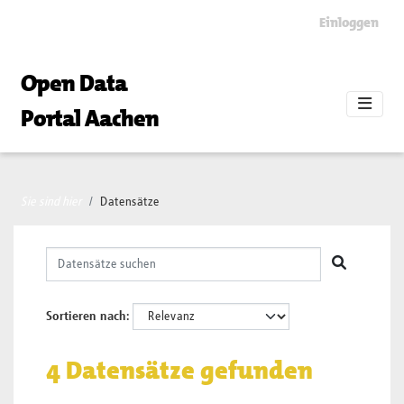
Skip to main content
Einloggen
Open Data
Portal Aachen
Sie sind hier
Datensätze
Sortieren nach
4 Datensätze gefunden