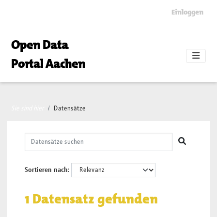
Skip to main content
Einloggen
Open Data
Portal Aachen
Sie sind hier
Datensätze
Sortieren nach
1 Datensatz gefunden