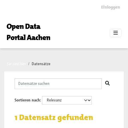
Skip to main content
Einloggen
Open Data
Portal Aachen
Sie sind hier
Datensätze
Sortieren nach
1 Datensatz gefunden