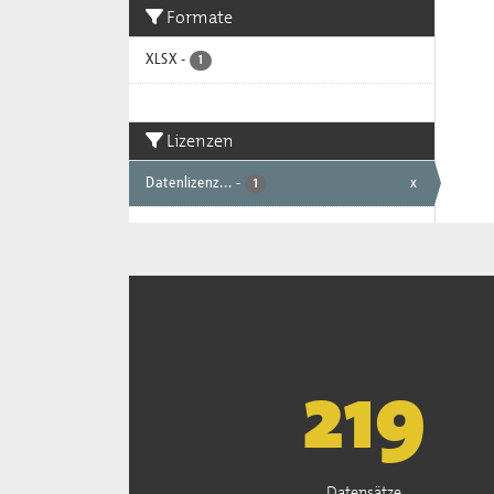
Formate
XLSX
-
1
Lizenzen
Datenlizenz...
-
x
1
222
Datensätze