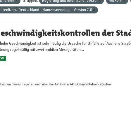
icherheit
Gruppen:
Regierung und öffentlicher Sektor
Verkehr
atenlizenz Deutschland - Namensnennung - Version 2.0
eschwindigkeitskontrollen der Sta
hohe Geschwindigkeit ist sehr häufig die Ursache für Unfälle auf Aachens Straß
dnung regelmäßig mit zwei mobilen Messgeräten...
LSX
 können dieses Register auch über die
API
(siehe
API-Dokumentation
) abrufen.