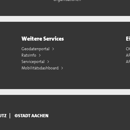
Weitere Services
E
Geodatenportal
C
Ratsinfo
A
Serviceportal
AP
Mobilitätsdashboard
UTZ
©STADT AACHEN