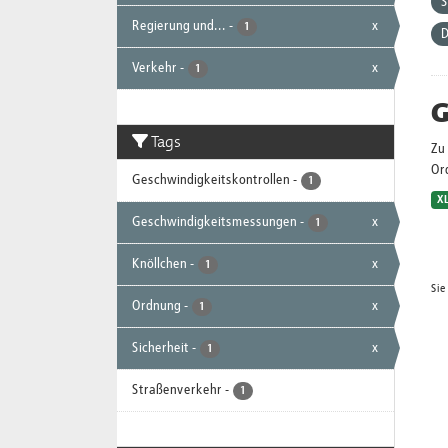
S
Regierung und...
-
x
1
D
Verkehr
-
x
1
G
Tags
Zu 
Or
Geschwindigkeitskontrollen
-
1
X
Geschwindigkeitsmessungen
-
x
1
Knöllchen
-
x
1
Sie
Ordnung
-
x
1
Sicherheit
-
x
1
Straßenverkehr
-
1