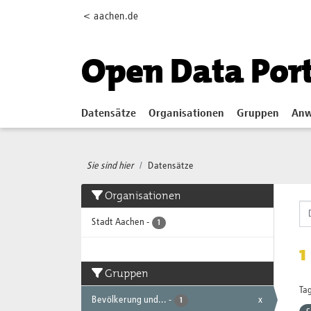
Skip to main content
< aachen.de
Open Data Por
Datensätze
Organisationen
Gruppen
Anw
Sie sind hier
Datensätze
Organisationen
Stadt Aachen
-
1
1
Gruppen
Tag
Bevölkerung und...
-
x
1