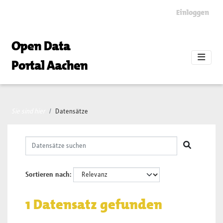
Skip to main content
Einloggen
Open Data
Portal Aachen
Sie sind hier
Datensätze
Sortieren nach
1 Datensatz gefunden