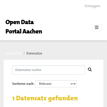
Skip to main content
Einloggen
Open Data
Portal Aachen
Sie sind hier
Datensätze
Sortieren nach
1 Datensatz gefunden