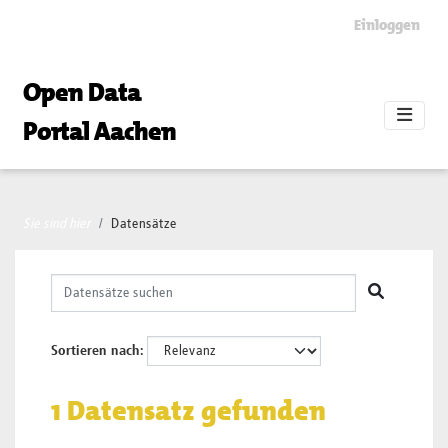
Skip to main content
Einloggen
Open Data
Portal Aachen
Sie sind hier
Datensätze
Sortieren nach
1 Datensatz gefunden