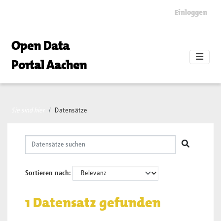
Skip to main content
Einloggen
Open Data
Portal Aachen
Sie sind hier
Datensätze
Sortieren nach
1 Datensatz gefunden