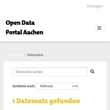
Skip to main content
Einloggen
Open Data
Portal Aachen
Sie sind hier
Datensätze
Sortieren nach
1 Datensatz gefunden