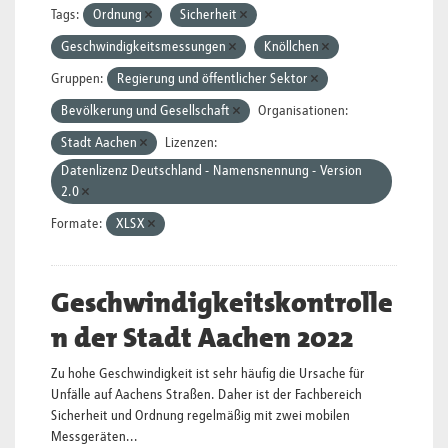
Tags:
Ordnung
Sicherheit
Geschwindigkeitsmessungen
Knöllchen
Gruppen:
Regierung und öffentlicher Sektor
Bevölkerung und Gesellschaft
Organisationen:
Stadt Aachen
Lizenzen:
Datenlizenz Deutschland - Namensnennung - Version
2.0
Formate:
XLSX
Geschwindigkeitskontrolle
n der Stadt Aachen 2022
Zu hohe Geschwindigkeit ist sehr häufig die Ursache für
Unfälle auf Aachens Straßen. Daher ist der Fachbereich
Sicherheit und Ordnung regelmäßig mit zwei mobilen
Messgeräten...