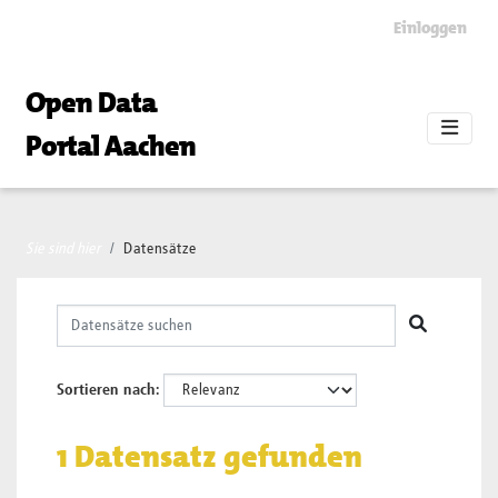
Skip to main content
Einloggen
Open Data
Portal Aachen
Sie sind hier
Datensätze
Sortieren nach
1 Datensatz gefunden