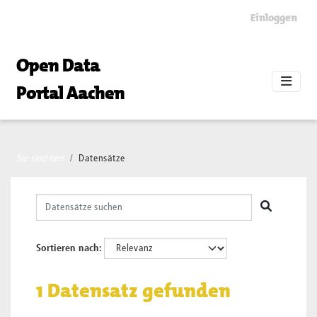
Skip to main content
Einloggen
Open Data
Portal Aachen
Sie sind hier
Datensätze
Sortieren nach
1 Datensatz gefunden