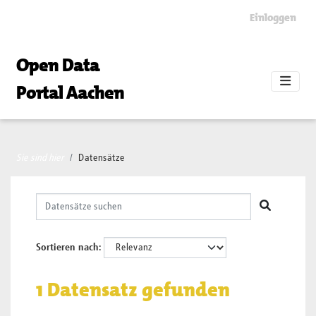
Skip to main content
Einloggen
Open Data
Portal Aachen
Sie sind hier
Datensätze
Sortieren nach
1 Datensatz gefunden