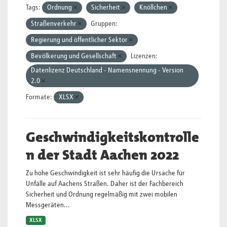
Tags:
Ordnung
Sicherheit
Knöllchen
Straßenverkehr
Gruppen:
Regierung und öffentlicher Sektor
Bevölkerung und Gesellschaft
Lizenzen:
Datenlizenz Deutschland - Namensnennung - Version
2.0
Formate:
XLSX
Geschwindigkeitskontrolle
n der Stadt Aachen 2022
Zu hohe Geschwindigkeit ist sehr häufig die Ursache für
Unfälle auf Aachens Straßen. Daher ist der Fachbereich
Sicherheit und Ordnung regelmäßig mit zwei mobilen
Messgeräten...
XLSX