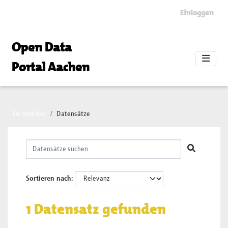
Skip to main content
Einloggen
Open Data
Portal Aachen
Sie sind hier
Datensätze
Sortieren nach
1 Datensatz gefunden