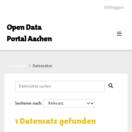
Skip to main content
Einloggen
Open Data
Portal Aachen
Sie sind hier
Datensätze
Sortieren nach
1 Datensatz gefunden