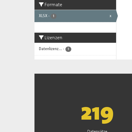
Formate
XLSX
-
x
1
Lizenzen
Datenlizenz...
-
1
222
Datensätze