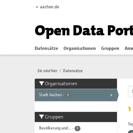
Skip to main content
< aachen.de
Open Data Por
Datensätze
Organisationen
Gruppen
Anw
Sie sind hier
Datensätze
Organisationen
Stadt Aachen
-
x
1
1
Gruppen
Tag
Bevölkerung und...
-
1