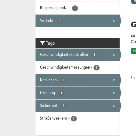
G
Regierung und...
-
1
Verkehr
-
x
G
1
Zu 
Tags
Or
X
Geschwindigkeitskontrollen
-
x
1
Geschwindigkeitsmessungen
-
1
Sie
Knöllchen
-
x
1
Ordnung
-
x
1
Sicherheit
-
x
1
Straßenverkehr
-
1