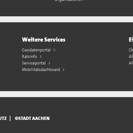
Weitere Services
E
Geodatenportal
C
Ratsinfo
A
Serviceportal
AP
Mobilitätsdashboard
UTZ
©STADT AACHEN