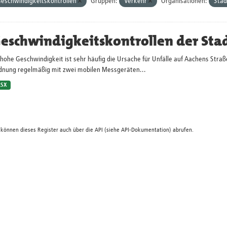
eschwindigkeitskontrollen
Gruppen:
Verkehr
Organisationen:
Stad
eschwindigkeitskontrollen der Sta
hohe Geschwindigkeit ist sehr häufig die Ursache für Unfälle auf Aachens Straß
dnung regelmäßig mit zwei mobilen Messgeräten...
LSX
 können dieses Register auch über die
API
(siehe
API-Dokumentation
) abrufen.