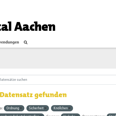
tal Aachen
endungen
 Datensatz gefunden
s:
Ordnung
Sicherheit
Knöllchen