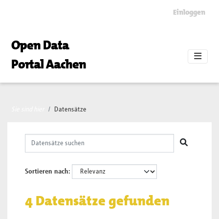
Skip to main content
Einloggen
Open Data
Portal Aachen
Sie sind hier
Datensätze
Sortieren nach
4 Datensätze gefunden