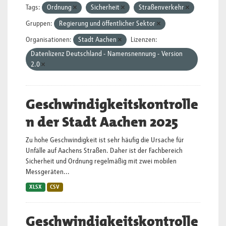
Tags:
Ordnung
Sicherheit
Straßenverkehr
Gruppen:
Regierung und öffentlicher Sektor
Organisationen:
Stadt Aachen
Lizenzen:
Datenlizenz Deutschland - Namensnennung - Version
2.0
Geschwindigkeitskontrolle
n der Stadt Aachen 2025
Zu hohe Geschwindigkeit ist sehr häufig die Ursache für
Unfälle auf Aachens Straßen. Daher ist der Fachbereich
Sicherheit und Ordnung regelmäßig mit zwei mobilen
Messgeräten...
XLSX
CSV
Geschwindigkeitskontrolle