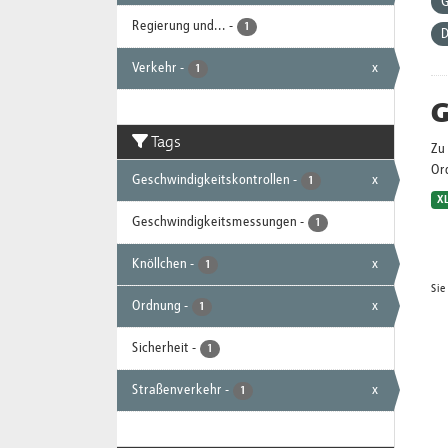
G
Regierung und...
-
1
D
Verkehr
-
x
1
G
Tags
Zu 
Or
Geschwindigkeitskontrollen
-
x
1
X
Geschwindigkeitsmessungen
-
1
Knöllchen
-
x
1
Sie
Ordnung
-
x
1
Sicherheit
-
1
Straßenverkehr
-
x
1