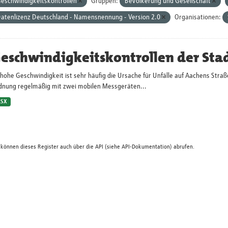
eschwindigkeitskontrollen
Gruppen:
Bevölkerung und Gesellschaft
atenlizenz Deutschland - Namensnennung - Version 2.0
Organisationen:
eschwindigkeitskontrollen der Sta
hohe Geschwindigkeit ist sehr häufig die Ursache für Unfälle auf Aachens Straß
dnung regelmäßig mit zwei mobilen Messgeräten...
LSX
 können dieses Register auch über die
API
(siehe
API-Dokumentation
) abrufen.