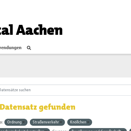
tal Aachen
endungen
 Datensatz gefunden
s:
Ordnung
Straßenverkehr
Knöllchen