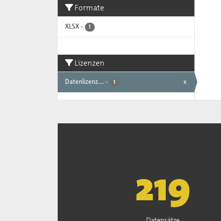
Formate
XLSX
-
1
Lizenzen
Datenlizenz...
-
x
1
221
Datensätze