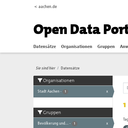
Skip to main content
< aachen.de
Open Data Por
Datensätze
Organisationen
Gruppen
Anw
Sie sind hier
Datensätze
Organisationen
Stadt Aachen
-
x
1
1
Gruppen
Tag
Bevölkerung und...
-
x
1