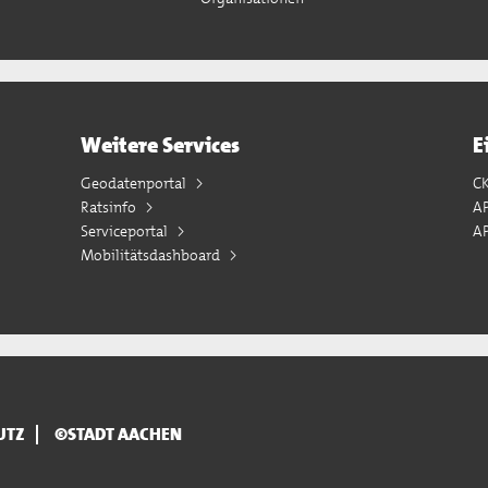
Weitere Services
E
Geodatenportal
C
Ratsinfo
A
Serviceportal
AP
Mobilitätsdashboard
UTZ
©STADT AACHEN