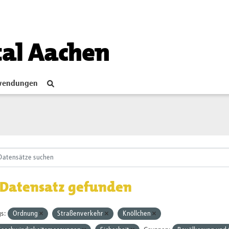
tal Aachen
endungen
 Datensatz gefunden
s:
Ordnung
Straßenverkehr
Knöllchen