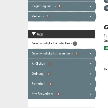
G
Regierung und...
-
x
1
R
Verkehr
-
x
1
G
Tags
Zu 
Or
Geschwindigkeitskontrollen
-
1
X
Geschwindigkeitsmessungen
-
x
1
Knöllchen
-
x
1
Sie
Ordnung
-
x
1
Sicherheit
-
x
1
Straßenverkehr
-
x
1