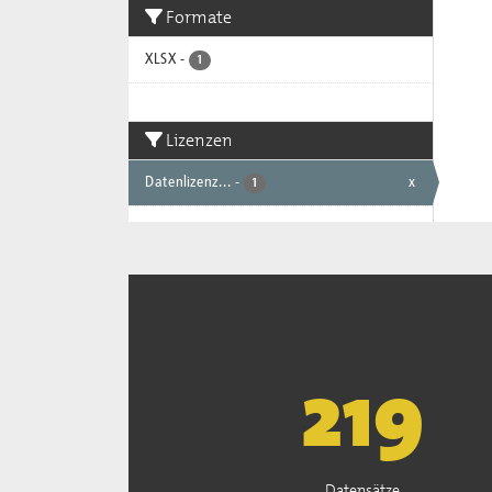
Formate
XLSX
-
1
Lizenzen
Datenlizenz...
-
x
1
221
Datensätze