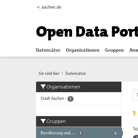
Skip to main content
< aachen.de
Open Data Por
Datensätze
Organisationen
Gruppen
Anw
Sie sind hier
Datensätze
Organisationen
Stadt Aachen
-
1
1
Gruppen
Tag
Bevölkerung und...
-
x
1