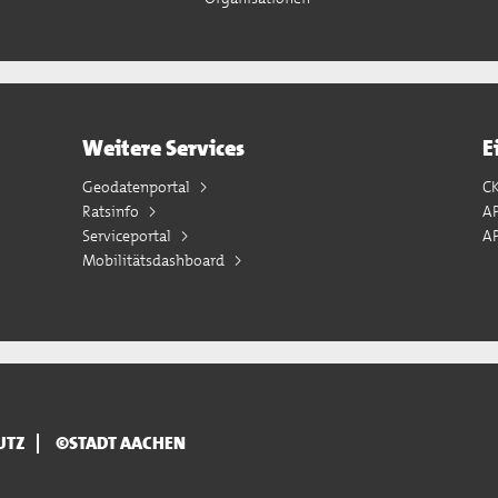
Weitere Services
E
Geodatenportal
C
Ratsinfo
A
Serviceportal
AP
Mobilitätsdashboard
UTZ
©STADT AACHEN