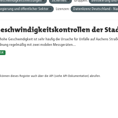
eschwindigkeitsmessungen
Sicherheit
Gruppen:
Bevölkerung und 
egierung und öffentlicher Sektor
Lizenzen:
Datenlizenz Deutschland - N
eschwindigkeitskontrollen der Sta
hohe Geschwindigkeit ist sehr häufig die Ursache für Unfälle auf Aachens Straß
dnung regelmäßig mit zwei mobilen Messgeräten...
LSX
 können dieses Register auch über die
API
(siehe
API-Dokumentation
) abrufen.