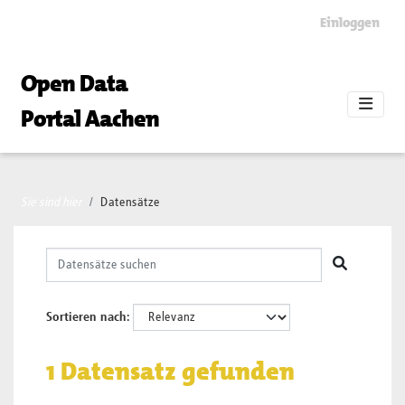
Skip to main content
Einloggen
Open Data
Portal Aachen
Sie sind hier
Datensätze
Sortieren nach
1 Datensatz gefunden