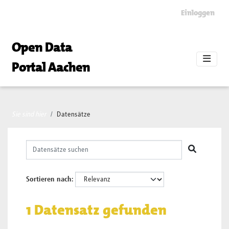
Skip to main content
Einloggen
Open Data
Portal Aachen
Sie sind hier
Datensätze
Sortieren nach
1 Datensatz gefunden