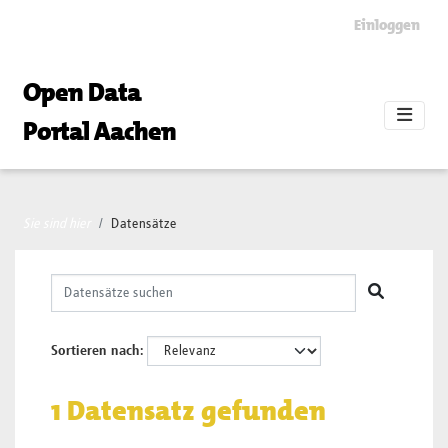
Skip to main content
Einloggen
Open Data
Portal Aachen
Sie sind hier
Datensätze
Sortieren nach
1 Datensatz gefunden