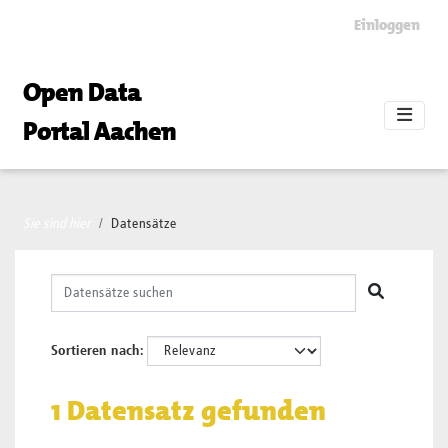
Skip to main content
Einloggen
Open Data
Portal Aachen
Sie sind hier
Datensätze
Sortieren nach
1 Datensatz gefunden