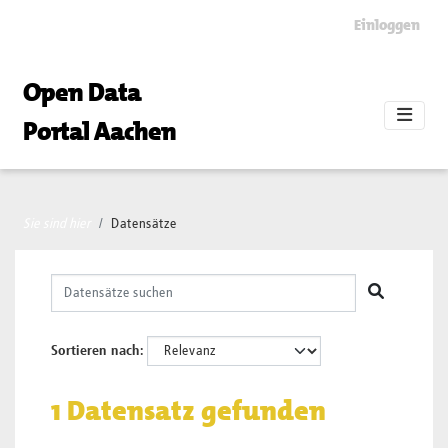
Skip to main content
Einloggen
Open Data
Portal Aachen
Sie sind hier
Datensätze
Sortieren nach
1 Datensatz gefunden