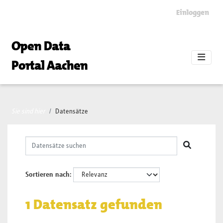
Skip to main content
Einloggen
Open Data
Portal Aachen
Sie sind hier
Datensätze
Sortieren nach
1 Datensatz gefunden